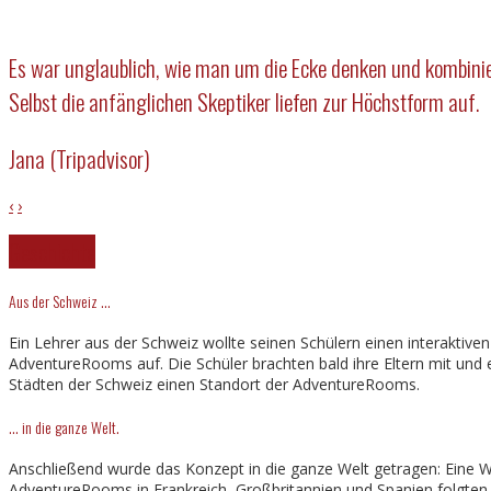
Es war unglaublich, wie man um die Ecke denken und kombiniere
Selbst die anfänglichen Skeptiker liefen zur Höchstform auf.
Jana (Tripadvisor)
‹
›
Geschichte
Aus der Schweiz …
Ein Lehrer aus der Schweiz wollte seinen Schülern einen interaktiv
AdventureRooms auf. Die Schüler brachten bald ihre Eltern mit und es
Städten der Schweiz einen Standort der AdventureRooms.
… in die ganze Welt.
Anschließend wurde das Konzept in die ganze Welt getragen: Eine We
AdventureRooms in Frankreich, Großbritannien und Spanien folgten