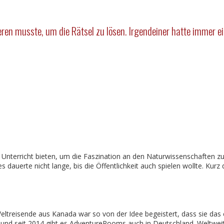
n musste, um die Rätsel zu lösen. Irgendeiner hatte immer eine 
en Unterricht bieten, um die Faszination an den Naturwissenschaften 
 dauerte nicht lange, bis die Öffentlichkeit auch spielen wollte. Kurz
ltreisende aus Kanada war so von der Idee begeistert, dass sie das e
 und seit 2014 gibt es AdventureRooms auch in Deutschland. Weltweit