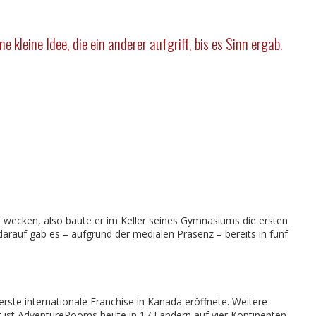
kleine Idee, die ein anderer aufgriff, bis es Sinn ergab.
zu wecken, also baute er im Keller seines Gymnasiums die ersten
 darauf gab es – aufgrund der medialen Präsenz – bereits in fünf
rste internationale Franchise in Kanada eröffnete. Weitere
 ist AdventureRooms heute in 17 Ländern auf vier Kontinenten