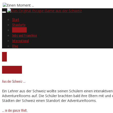
Start
Standorte
Geschichte
Jobs und Franchise
International
Blog
DE
EN
Geschichte
Aus der Schweiz …
Ein Lehrer aus der Schweiz wollte seinen Schülern einen interaktiv
AdventureRooms auf. Die Schüler brachten bald ihre Eltern mit und es
Städten der Schweiz einen Standort der AdventureRooms.
… in die ganze Welt.