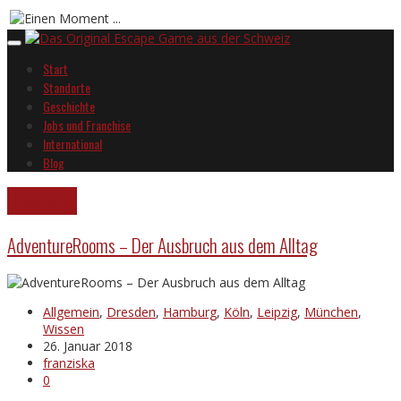
Start
Standorte
Geschichte
Jobs und Franchise
International
Blog
Unser Blog
AdventureRooms – Der Ausbruch aus dem Alltag
Allgemein
,
Dresden
,
Hamburg
,
Köln
,
Leipzig
,
München
,
Wissen
26. Januar 2018
franziska
0