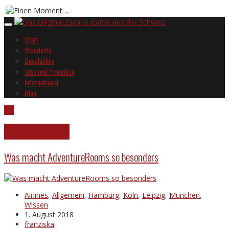
Start
Standorte
Geschichte
Jobs und Franchise
International
Blog
DE
Kategorie: Wissen
Was macht AdventureRooms so besonders
Airlines
,
Allgemein
,
Hamburg
,
Köln
,
Leipzig
,
München
,
Wissen
1. August 2018
franziska