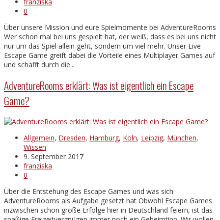
franziska
0
Über unsere Mission und eure Spielmomente bei AdventureRooms
Wer schon mal bei uns gespielt hat, der weiß, dass es bei uns nicht
nur um das Spiel allein geht, sondern um viel mehr. Unser Live
Escape Game greift dabei die Vorteile eines Multiplayer Games auf
und schafft durch die...
AdventureRooms erklärt: Was ist eigentlich ein Escape
Game?
Allgemein
,
Dresden
,
Hamburg
,
Köln
,
Leipzig
,
München
,
Wissen
9. September 2017
franziska
0
Über die Entstehung des Escape Games und was sich
AdventureRooms als Aufgabe gesetzt hat Obwohl Escape Games
inzwischen schon große Erfolge hier in Deutschland feiern, ist das
spaßige Freizeitvergnügen immer noch ein Geheimtipp. Wir wollen